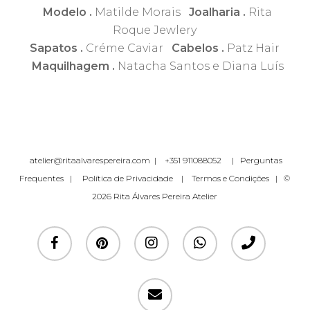
Modelo .
Matilde Morais
Joalharia .
Rita
Roque Jewlery
Sapatos .
Créme Caviar
Cabelos .
Patz Hair
Maquilhagem .
Natacha Santos e Diana Luís
atelier@ritaalvarespereira.com
|
+351 911088052
|
Perguntas
Frequentes
|
Política de Privacidade
|
Termos e Condições
| ©
2026 Rita Álvares Pereira Atelier