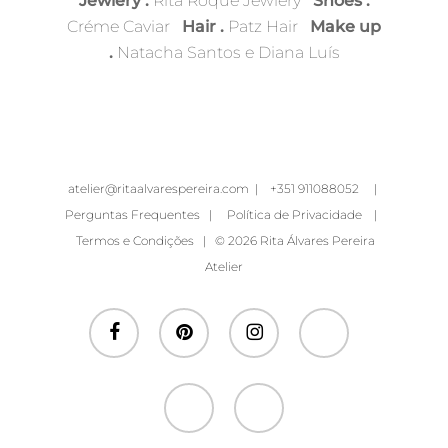
Jewlery .
Rita Roque Jewlery
Shoes .
Créme Caviar
Hair .
Patz Hair
Make up
.
Natacha Santos e Diana Luís
atelier@ritaalvarespereira.com
|
+351 911088052
|
Perguntas Frequentes
|
Política de Privacidade
|
Termos e Condições
| © 2026 Rita Álvares Pereira
Atelier
facebook
pinterest
instagram
whatsapp
phone
email