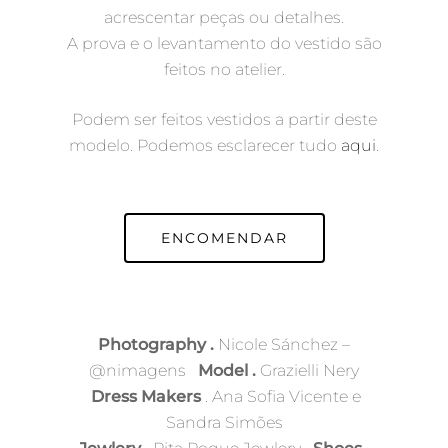
acrescentar peças ou detalhes.
A prova e o levantamento do vestido são
feitos no atelier.
Podem ser feitos vestidos a partir deste
modelo. Podemos esclarecer tudo
aqui
.
ENCOMENDAR
Photography .
Nicole Sánchez –
@nimagens
Model .
Grazielli Nery
Dress Makers
. Ana Sofia Vicente e
Sandra Simões